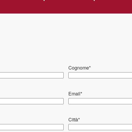
Cognome
*
Email
*
Città
*