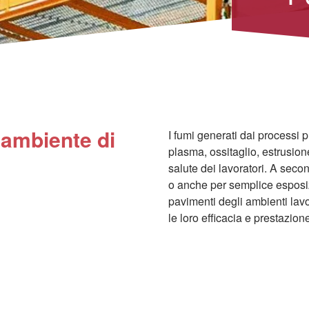
l’ambiente di
I fumi generati dai processi pr
plasma, ossitaglio, estrusio
salute dei lavoratori. A seco
o anche per semplice esposizi
pavimenti degli ambienti lav
le loro efficacia e prestazio