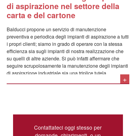
efficiente sistema di abbattimento
rumori
: in quanto
di aspirazione nel settore della
specialisti del settore, siamo in condizione di progettare
carta e del cartone
e includere nella nostra offerta anche questo elemento.
Ove necessario, gli impianti possono essere realizzati in
Balducci propone un servizio di manutenzione
conformità con tutte le
normative ATEX
.
preventiva e periodica degli impianti di aspirazione a tutti
i propri clienti; siamo in grado di operare con la stessa
efficienza sia sugli impianti di nostra realizzazione che
su quelli di altre aziende. Si può infatti affermare che
seguire scrupolosamente la manutenzione degli impianti
di aspirazione industriale sia una triplice tutela
+
dell’azienda, e quindi assolutamente necessaria:
effettuandola correttamente, infatti, si impedisce che
nell’aria si accumulino sostanze potenzialmente tossiche
che comprometterebbero la salute degli operatori, si
evita che il materiale lavorato si accumuli nei macchinari
Le operazioni principali legate alla manutenzione degli
con il conseguente rischio di fermi macchina e
impianti di aspirazione industriale si possono riassumere
inceppamenti, e si scongiura il pericolo di incendi o di
Contattateci oggi stesso per
nelle seguenti:
esplosioni che deriva dall’accumulo incontrollato di
domande, chiarimenti, o un