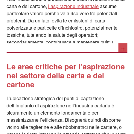
carta e del cartone,
l’aspirazione industriale
assume
particolare valore perché va a risolvere tre potenziali
problemi. Da un lato, evita le emissioni di carta
polverizzata e particelle d’inchiostro, potenzialmente
tossiche, tutelando la salute degli operatori;
secondariamente, contribuisce a mantenere puliti i
+
macchinari da polveri e sfridi, migliorandone l’efficienza;
e infine limita o annulla il rischio d’incendio o di
esplosione legato alla massiccia presenza di polvere di
Le aree critiche per l’aspirazione
carta e cellulosa.
nel settore della carta e del
cartone
L’ubicazione strategica dei punti di captazione
dell’impianto di aspirazione nell’industria cartaria è
sicuramente un elemento fondamentale per
massimizzarne l’efficienza. Bisognerà quindi disporne
vicino alle taglierine e alle ribobinatrici nelle cartiere, o