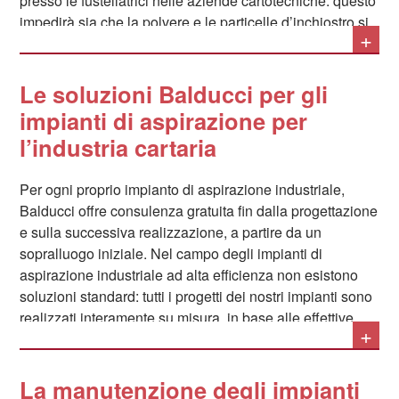
presso le fustellatrici nelle aziende cartotecniche: questo
impedirà sia che la polvere e le particelle d’inchiostro si
+
diffondano nell’aria, dove potrebbero essere inalate
dagli operatori, sia che si depositino all’interno dei
macchinari, dove ne comprometterebbero la funzionalità
Le soluzioni Balducci per gli
richiedendo continue operazioni di pulizia. Oltre a
impianti di aspirazione per
questo, una disposizione intelligente degli elementi di
l’industria cartaria
aspirazione permetterà di limitare la concentrazione di
polvere di carta e di cellulosa nell’aria, limitando così al
Per ogni proprio impianto di aspirazione industriale,
massimo il rischio di incendio o esplosione.
Balducci offre consulenza gratuita fin dalla progettazione
e sulla successiva realizzazione, a partire da un
sopralluogo iniziale. Nel campo degli impianti di
aspirazione industriale ad alta efficienza non esistono
soluzioni standard: tutti i progetti dei nostri impianti sono
realizzati interamente su misura, in base alle effettive
+
condizioni, situazioni ed esigenze di ciascun
committente. Ad esempio, un impianto di aspirazione
industriale rende molto spesso necessario prevedere un
La manutenzione degli impianti