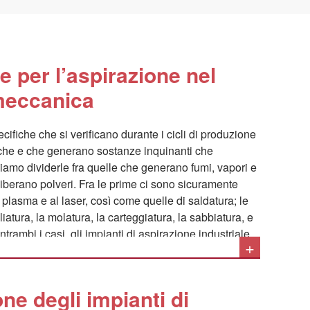
e per l’aspirazione nel
 meccanica
cifiche che si verificano durante i cicli di produzione
he e che generano sostanze inquinanti che
iamo dividerle fra quelle che generano fumi, vapori e
iberano polveri. Fra le prime ci sono sicuramente
al plasma e al laser, così come quelle di saldatura; le
atura, la molatura, la carteggiatura, la sabbiatura, e
 entrambi i casi, gli impianti di aspirazione industriale
+
ssi in opera si dimostrano la soluzione ideale al
nanti e convogliandoli verso i sistemi di filtrazione
ione in atmosfera.
e degli impianti di