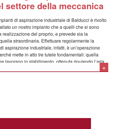
l settore della meccanica
pianti di aspirazione industriale di Balducci è rivolto
stallato un nostro impianto che a quelli che si sono
la realizzazione del proprio, e prevede sia la
uella straordinaria. Effettuare regolarmente la
i aspirazione industriale, infatti, è un’operazione
ché mette in atto tre tutele fondamentali: quella
he lavorano in stabilimento, ottenuta ripulendo l’aria
+
 tossiche o dannose, quella della sicurezza riguardo
curata dall’eliminazione delle polveri sottili
ficio, e quella della produttività, conseguita
vuti ad accumuli di materiale.
te alla manutenzione degli impianti di aspirazione
umere nelle seguenti:
condizioni dell’impianto e verifica dell’usura dei