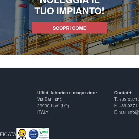
TUO IMPIANTO!
SCOPRI COME
Uffici, fabbrica e magazzino:
Contatti:
Via Bari, snc
T. +39 0371
26900 Lodi (LO)
F. +39 0371
ITALY
E-mail info
FICATA