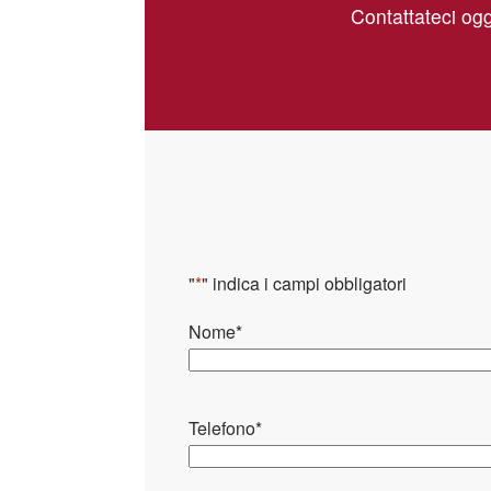
Contattateci ogg
"
*
" indica i campi obbligatori
Nome
*
Telefono
*