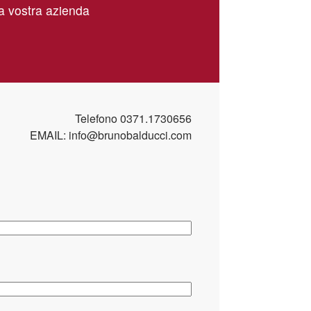
la vostra azienda
i elementi filtranti installati
 danni; se necessario, sostituzione dei componenti
tà dell’impianto di aspirazione secondo i parametri di
Telefono
0371.1730656
EMAIL:
info@brunobalducci.com
di sicurezza installati sull’impianto
nalità eventualmente compromesse