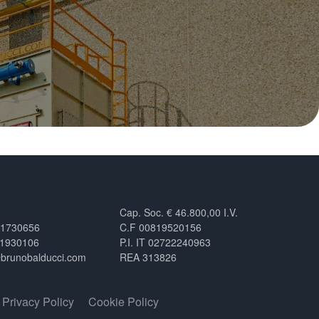
Cap. Soc. € 46.800,00 I.V.
.1730656
C.F 00819520156
.1930106
P.I. IT 02722240963
@brunobalducci.com
REA 313826
Privacy Policy
Cookie Policy