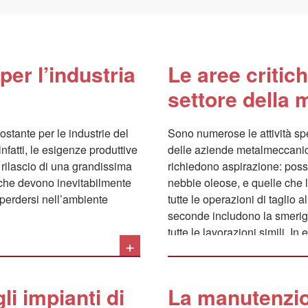
per l’industria
Le aree critich
settore della
Sono numerose le attività spe
nfatti, le esigenze produttive
delle aziende metalmeccanic
 rilascio di una grandissima
richiedono aspirazione: poss
, che devono inevitabilmente
nebbie oleose, e quelle che l
tutte le operazioni di taglio 
seconde includono la smerigli
tutte le lavorazioni simili. In
+
correttamente progettati e me
problema, catturando gli inqui
senza permetterne la dispers
li impianti di
La manutenzion