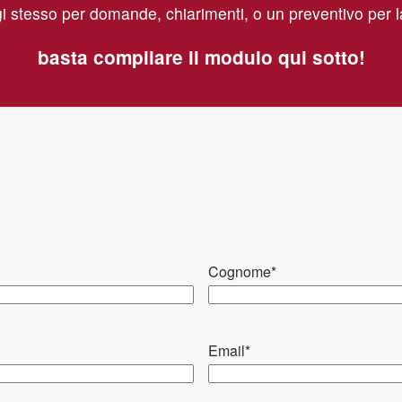
i stesso per domande, chiarimenti, o un preventivo per 
componenti
Pulizia o sostituzione degl
basta compilare il modulo qui sotto!
Riparazione di eventuali
danneggiati
Verifica della funzionali
efficienza stabiliti
Controllo dei dispositivi 
Ripristino delle funzio
Cognome
*
Email
*