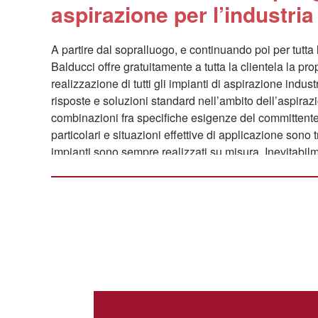
aspirazione per l’industri
A partire dal sopralluogo, e continuando poi per tutta 
Balducci offre gratuitamente a tutta la clientela la pr
realizzazione di tutti gli impianti di aspirazione indust
risposte e soluzioni standard nell’ambito dell’aspirazio
combinazioni fra specifiche esigenze del committente
particolari e situazioni effettive di applicazione sono
impianti sono sempre realizzati su misura. Inevitabi
impianto di aspirazione industriale deve essere acc
accorgimenti in merito all’abbattimento
rumori
. Con a
specializzazione anche in questo campo, siamo in gra
soluzioni in ciascuno dei nostri progetti. Ove necessa
essere realizzati in conformità con tutte le
normative