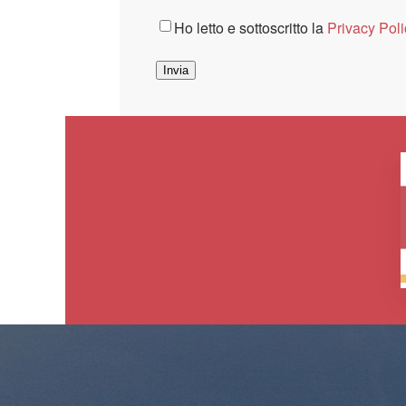
Consenso
*
Ho letto e sottoscritto la
Privacy Poli
Invia