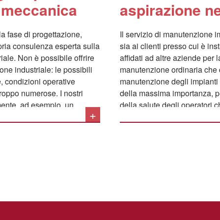
a meccanica
aspirazione ne
la fase di progettazione,
Il servizio di manutenzione im
opria consulenza esperta sulla
sia ai clienti presso cui è in
riale. Non è possibile offrire
affidati ad altre aziende per 
ne industriale: le possibili
manutenzione ordinaria che q
, condizioni operative
manutenzione degli impianti d
 troppo numerose. I nostri
della massima importanza, per
lmente, ad esempio, un
della salute degli operatori c
+
ompagnato dai necessari
dalle polveri potenzialmente
nni di esperienza e
ad incendi ed esplosioni, assi
do di incorporare tali
dall’atmosfera interna all’edi
rio, gli impianti possono
impedendo fermi macchina do
 ATEX
.
Le operazioni principali lega
industriale si possono riass
Accurato controllo delle 